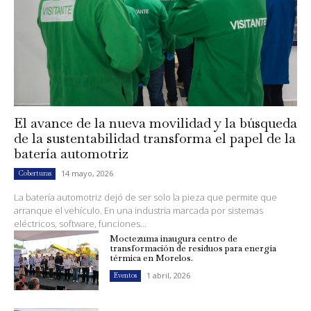
El avance de la nueva movilidad y la búsqueda
de la sustentabilidad transforma el papel de la
batería automotriz
14 mayo, 2026
Coberturas
La batería automotriz dejó de ser solo la pieza que permite que
arranque el vehículo. En una industria marcada por sistemas
eléctricos, software, funciones...
Moctezuma inaugura centro de
transformación de residuos para energía
térmica en Morelos.
1 abril, 2026
Eventos