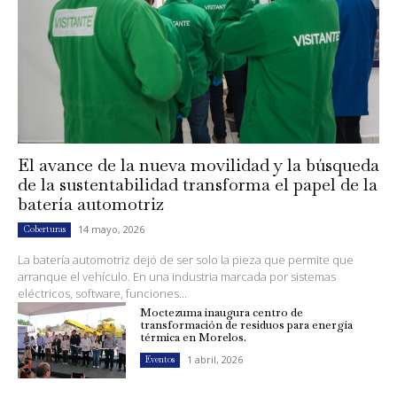
El avance de la nueva movilidad y la búsqueda
de la sustentabilidad transforma el papel de la
batería automotriz
14 mayo, 2026
Coberturas
La batería automotriz dejó de ser solo la pieza que permite que
arranque el vehículo. En una industria marcada por sistemas
eléctricos, software, funciones...
Moctezuma inaugura centro de
transformación de residuos para energía
térmica en Morelos.
1 abril, 2026
Eventos