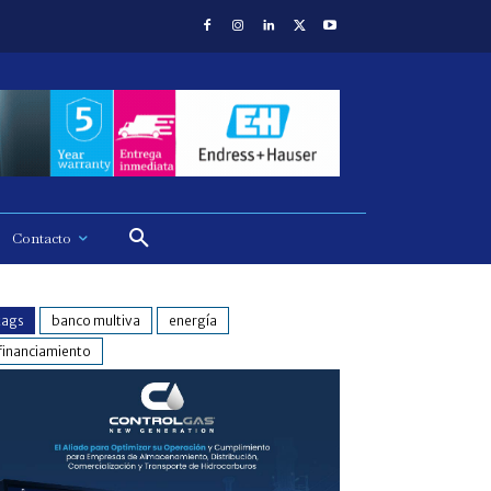
Contacto
tags
banco multiva
energía
financiamiento