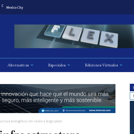
C
Mexico City
Alternativas
Especiales
Ediciones Virtuales
uctura energética con visión a largo plazo