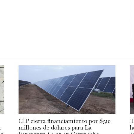
CIP cierra financiamiento por $510
T
r
millones de dólares para La
l
la
Esperanza Solar en Campeche
c