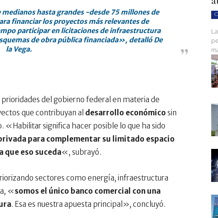
a
medianos hasta grandes -desde 75 millones de
C
ra financiar los proyectos más relevantes de
mpo participar en licitaciones de infraestructura
La
squemas de obra pública financiada», detalló De
pe
la Vega.
ma
s prioridades del gobierno federal en materia de
oyectos que contribuyan al
desarrollo económico
sin
 «Habilitar significa hacer posible lo que ha sido
 privada para complementar su limitado espacio
ara que eso suceda
«, subrayó.
priorizando sectores como energía, infraestructura
ga, «
somos el único banco comercial con una
tura
. Esa es nuestra apuesta principal», concluyó.