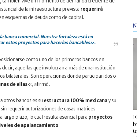
, también vive un momento de demanda creciente de
stancial de la infraestructura prevista
requerirá
 en esquemas de deuda como de capital.
N
a banca comercial. Nuestra fortaleza está en
ar estos proyectos para hacerlos bancables».
 posicionarse como uno de los primeros bancos en
es decir, aquellas que involucran a más de una institución
s bilaterales. Son operaciones donde participan dos o
nas de ellas
«, afirmó.
 a otros bancos es su
estructura 100% mexicana
y su
 sin requerir autorizaciones de casas matrices
E
largo plazo, lo cual resulta esencial para
proyectos
b
niveles de apalancamiento
.
t