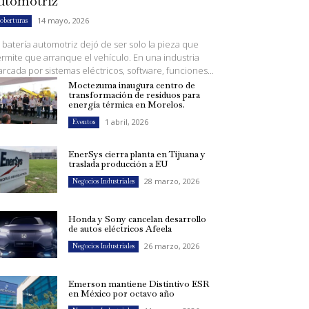
utomotriz
14 mayo, 2026
oberturas
 batería automotriz dejó de ser solo la pieza que
rmite que arranque el vehículo. En una industria
rcada por sistemas eléctricos, software, funciones...
Moctezuma inaugura centro de
transformación de residuos para
energía térmica en Morelos.
1 abril, 2026
Eventos
EnerSys cierra planta en Tijuana y
traslada producción a EU
28 marzo, 2026
Negocios Industriales
Honda y Sony cancelan desarrollo
de autos eléctricos Afeela
26 marzo, 2026
Negocios Industriales
Emerson mantiene Distintivo ESR
en México por octavo año