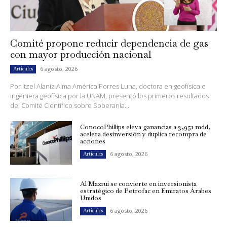
Comité propone reducir dependencia de gas
con mayor producción nacional
6 agosto, 2026
Artículos
Por Itzel Alaniz Alma América Porres Luna, doctora en geofísica e
ingeniera geofísica por la UNAM, presentó los primeros resultados
del Comité Científico sobre Soberanía...
ConocoPhillips eleva ganancias a 3,951 mdd,
acelera desinversión y duplica recompra de
acciones
6 agosto, 2026
Artículos
Al Mazrui se convierte en inversionista
estratégico de Petrofac en Emiratos Árabes
Unidos
6 agosto, 2026
Artículos