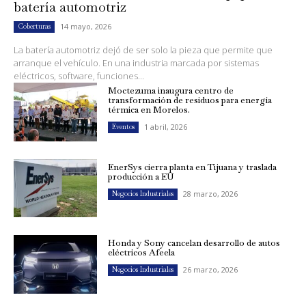
batería automotriz
14 mayo, 2026
Coberturas
La batería automotriz dejó de ser solo la pieza que permite que
arranque el vehículo. En una industria marcada por sistemas
eléctricos, software, funciones...
Moctezuma inaugura centro de
transformación de residuos para energía
térmica en Morelos.
1 abril, 2026
Eventos
EnerSys cierra planta en Tijuana y traslada
producción a EU
28 marzo, 2026
Negocios Industriales
Honda y Sony cancelan desarrollo de autos
eléctricos Afeela
26 marzo, 2026
Negocios Industriales