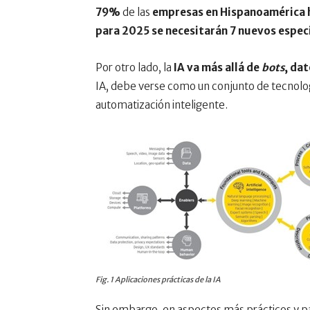
79%
de las
empresas en Hispanoamérica h
para 2025 se necesitarán 7 nuevos especia
Por otro lado, la
IA va más allá de
bots
, da
IA, debe verse como un conjunto de tecnolog
automatización inteligente.
Fig. 1 Aplicaciones prácticas de la IA
Sin embargo, en aspectos más prácticos y pa