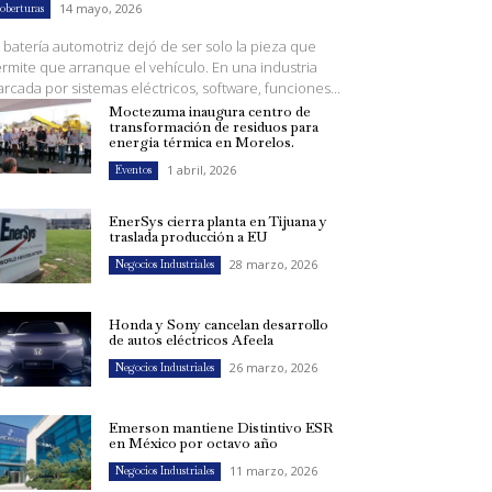
14 mayo, 2026
oberturas
 batería automotriz dejó de ser solo la pieza que
rmite que arranque el vehículo. En una industria
rcada por sistemas eléctricos, software, funciones...
Moctezuma inaugura centro de
transformación de residuos para
energía térmica en Morelos.
1 abril, 2026
Eventos
EnerSys cierra planta en Tijuana y
traslada producción a EU
28 marzo, 2026
Negocios Industriales
Honda y Sony cancelan desarrollo
de autos eléctricos Afeela
26 marzo, 2026
Negocios Industriales
Emerson mantiene Distintivo ESR
en México por octavo año
11 marzo, 2026
Negocios Industriales