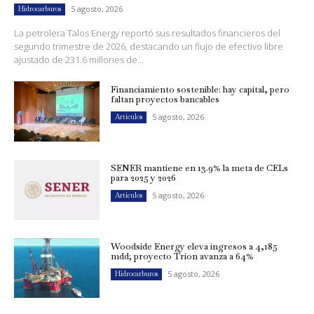
5 agosto, 2026
Hidrocarburos
La petrolera Talos Energy reportó sus resultados financieros del
segundo trimestre de 2026, destacando un flujo de efectivo libre
ajustado de 231.6 millones de...
Financiamiento sostenible: hay capital, pero
faltan proyectos bancables
5 agosto, 2026
Artículos
SENER mantiene en 13.9% la meta de CELs
para 2025 y 2026
5 agosto, 2026
Artículos
Woodside Energy eleva ingresos a 4,185
mdd; proyecto Trion avanza a 64%
5 agosto, 2026
Hidrocarburos