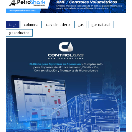
tags
columna
david madero
gas
gas natural
gasoductos