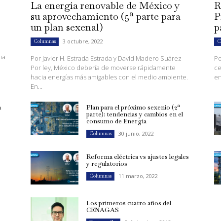
La energía renovable de México y
R
su aprovechamiento (5ª parte para
P
un plan sexenal)
p
3 octubre, 2022
Columnas
C
ia
Por Javier H. Estrada Estrada y David Madero Suárez
Po
Por ley, México debería de moverse rápidamente
ce
hacia energías más amigables con el medio ambiente.
en
En...
a
Plan para el próximo sexenio (2ª
parte): tendencias y cambios en el
consumo de Energía
30 junio, 2022
Columnas
Reforma eléctrica vs ajustes legales
y regulatorios
11 marzo, 2022
Columnas
Los primeros cuatro años del
CENAGAS