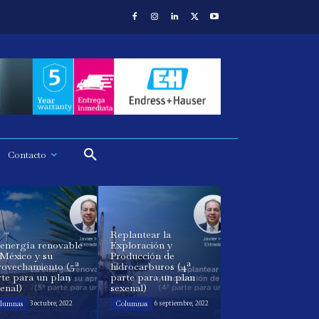
Contacto
Replantear la
 energía renovable
Exploración y
 México y su
Producción de
rovechamiento (5ª
hidrocarburos (4ª
te para un plan
parte para un plan
enal)
sexenal)
lumnas
Columnas
3 octubre, 2022
6 septiembre, 2022