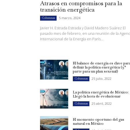
Atrasos en compromisos para la
transición energética
5 marzo, 2024
Columnas
Javier H. Estrada Estrada y David Madero Suárez El
pasado mes de febrero, en una reunión de la Agenc
Internacional de la Energía en París...
El balance de energía es clave par
definir la política energética (3ª
parte para un plan sexenal)
25 julio, 2022
Columnas
La política energética de México:
Llegó la hora de evolucionar
25 abril, 2022
Columnas
El momento oportuno del gas
natural en México