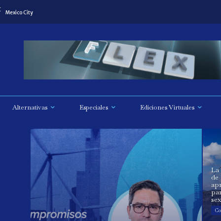
C
Mexico City
Alternativas
Especiales
Ediciones Virtuales
La
de
ap
par
sex
Co