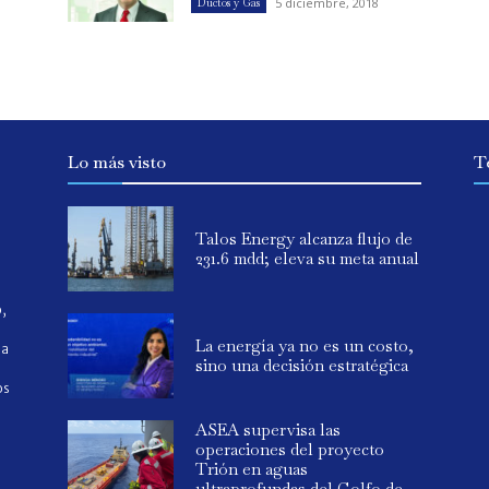
5 diciembre, 2018
Ductos y Gas
Lo más visto
T
Talos Energy alcanza flujo de
231.6 mdd; eleva su meta anual
o,
La energía ya no es un costo,
ia
sino una decisión estratégica
os
ASEA supervisa las
operaciones del proyecto
Trión en aguas
ultraprofundas del Golfo de