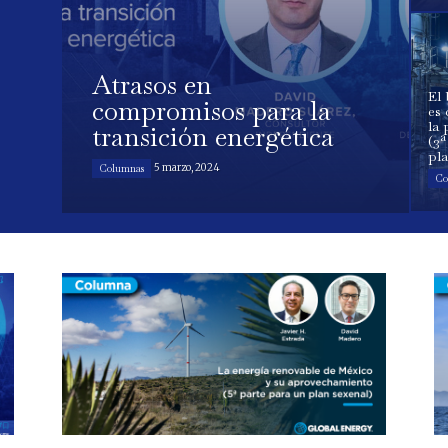
Atrasos en
El 
compromisos para la
es 
la 
transición energética
(3ª
pla
5 marzo, 2024
Columnas
Co