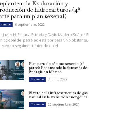
eplantear la Exploración y
roducción de hidrocarburos (4ª
arte para un plan sexenal)
6 septiembre, 2022
olumnas
r Javier H. Estrada Estrada y David Madero Suárez El
nit global del petróleo está por pasar. No obstante,
 México seguimos teniendo en el...
Plan para el próximo sexenio (1ª
parte): Repensando la demanda de
Energía en México
3 junio, 2022
Columnas
El reto de la infraestructura de gas
natural en la transición energética
20 septiembre, 2021
Columnas