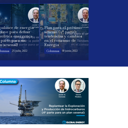
balance de energía
Plan para el próximo
clave para definir
sexenio (2ª parte):
política energética
tendencias y cambios
 parte para un
en el consumo de
n sexenal)
Energía
lumnas
Columnas
25 julio, 2022
30 junio, 2022