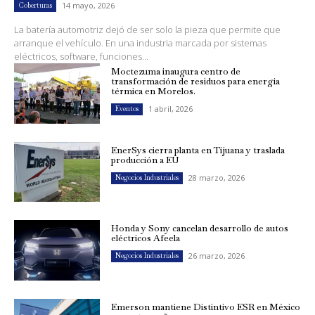
14 mayo, 2026
Coberturas
La batería automotriz dejó de ser solo la pieza que permite que
arranque el vehículo. En una industria marcada por sistemas
eléctricos, software, funciones...
Moctezuma inaugura centro de
transformación de residuos para energía
térmica en Morelos.
1 abril, 2026
Eventos
EnerSys cierra planta en Tijuana y traslada
producción a EU
28 marzo, 2026
Negocios Industriales
Honda y Sony cancelan desarrollo de autos
eléctricos Afeela
26 marzo, 2026
Negocios Industriales
Emerson mantiene Distintivo ESR en México