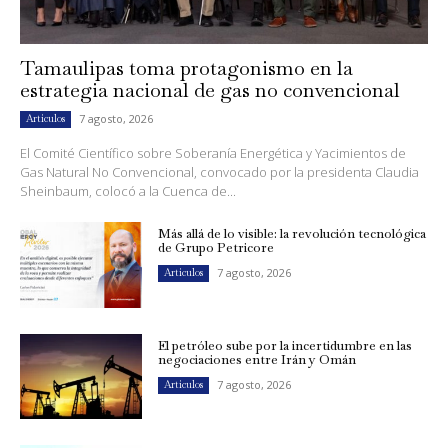
Tamaulipas toma protagonismo en la
estrategia nacional de gas no convencional
7 agosto, 2026
Artículos
El Comité Científico sobre Soberanía Energética y Yacimientos de
Gas Natural No Convencional, convocado por la presidenta Claudia
Sheinbaum, colocó a la Cuenca de...
Más allá de lo visible: la revolución tecnológica
de Grupo Petricore
7 agosto, 2026
Artículos
El petróleo sube por la incertidumbre en las
negociaciones entre Irán y Omán
7 agosto, 2026
Artículos