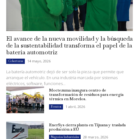
El avance de la nueva movilidad y la búsqueda
de la sustentabilidad transforma el papel de la
batería automotriz
14 mayo, 2026
Coberturas
La batería automotriz dejó de ser solo la pieza que permite que
arranque el vehículo. En una industria marcada por sistemas
eléctricos, software, funciones...
Moctezuma inaugura centro de
transformación de residuos para energía
térmica en Morelos.
1 abril, 2026
Eventos
EnerSys cierra planta en Tijuana y traslada
producción a EU
28 marzo, 2026
Negocios Industriales