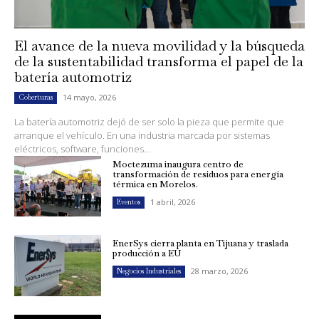
El avance de la nueva movilidad y la búsqueda
de la sustentabilidad transforma el papel de la
batería automotriz
14 mayo, 2026
Coberturas
La batería automotriz dejó de ser solo la pieza que permite que
arranque el vehículo. En una industria marcada por sistemas
eléctricos, software, funciones...
Moctezuma inaugura centro de
transformación de residuos para energía
térmica en Morelos.
1 abril, 2026
Eventos
EnerSys cierra planta en Tijuana y traslada
producción a EU
28 marzo, 2026
Negocios Industriales