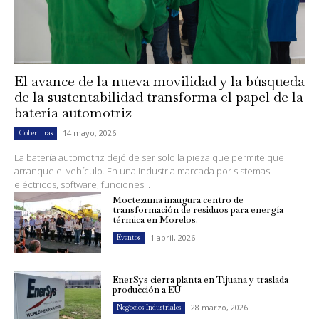
El avance de la nueva movilidad y la búsqueda
de la sustentabilidad transforma el papel de la
batería automotriz
14 mayo, 2026
Coberturas
La batería automotriz dejó de ser solo la pieza que permite que
arranque el vehículo. En una industria marcada por sistemas
eléctricos, software, funciones...
Moctezuma inaugura centro de
transformación de residuos para energía
térmica en Morelos.
1 abril, 2026
Eventos
EnerSys cierra planta en Tijuana y traslada
producción a EU
28 marzo, 2026
Negocios Industriales