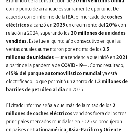
El anuncio de la construcción de
20 mil vehículos Olinia
como punto de arranque es sumamente oportuno. De
acuerdo con el informe de la
IEA
, el mercado de
coches
eléctricos
alcanzó en
2025
un crecimiento del
20%
con
relación a 2024, superando los
20 millones de unidades
vendidas
. Este fue el quinto año consecutivo en que las
ventas anuales aumentaron por encima de los
3.5
millones de unidades
—una tendencia que inició en
2021
a partir de la pandemia de
COVID-19
—. Como resultado,
el
5% del parque automovilístico mundial
ya está
electrificado, lo que permitió un ahorro de
1.2 millones de
barriles de petróleo al día
en 2025.
El citado informe señala que más de la mitad de los
2
millones de coches eléctricos
vendidos fuera de los tres
principales mercados mundiales en 2025 se produjeron
en países de
Latinoamérica, Asia-Pacífico y Oriente