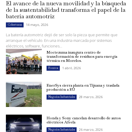
El avance de la nueva movilidad y la búsqueda
de la sustentabilidad transforma el papel de la
batería automotriz
14 mayo, 2026
Coberturas
La batería automotriz dejó de ser solo la pieza que permite que
arranque el vehículo. En una industria marcada por sistemas
eléctricos, software, funciones...
Moctezuma inaugura centro de
transformación de residuos para energía
térmica en Morelos.
1 abril, 2026
Eventos
EnerSys cierra planta en Tijuana y traslada
producción a EU
28 marzo, 2026
Negocios Industriales
Honda y Sony cancelan desarrollo de autos
eléctricos Afeela
26 marzo, 2026
Negocios Industriales