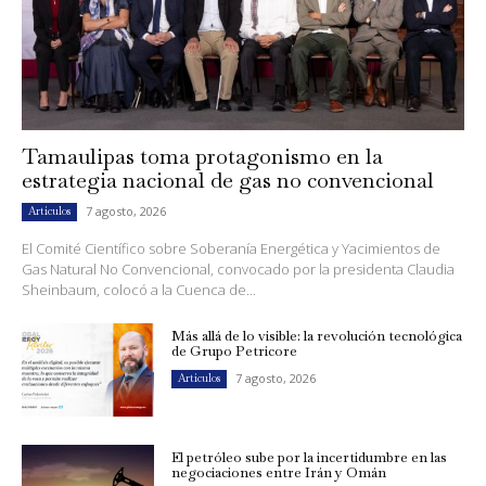
Tamaulipas toma protagonismo en la
estrategia nacional de gas no convencional
7 agosto, 2026
Artículos
El Comité Científico sobre Soberanía Energética y Yacimientos de
Gas Natural No Convencional, convocado por la presidenta Claudia
Sheinbaum, colocó a la Cuenca de...
Más allá de lo visible: la revolución tecnológica
de Grupo Petricore
7 agosto, 2026
Artículos
El petróleo sube por la incertidumbre en las
negociaciones entre Irán y Omán