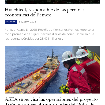
Huachicol, responsable de las pérdidas
económicas de Pemex
6 agosto, 2026
Artículos
Por Itzel Alaniz En 2025, Petróleos Mexicanos (Pemex) reportó un
robo promedio de 19,600 barriles diarios de combustible, lo que
representó pérdidas por 23,491 millones...
ASEA supervisa las operaciones del proyecto
Trión en aguas ultraprofundas del Golfo de