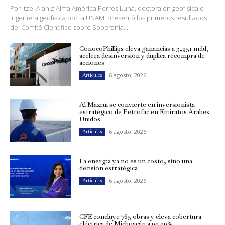
Por Itzel Alaniz Alma América Porres Luna, doctora en geofísica e
ingeniera geofísica por la UNAM, presentó los primeros resultados
del Comité Científico sobre Soberanía...
ConocoPhillips eleva ganancias a 3,951 mdd,
acelera desinversión y duplica recompra de
acciones
6 agosto, 2026
Artículos
Al Mazrui se convierte en inversionista
estratégico de Petrofac en Emiratos Árabes
Unidos
6 agosto, 2026
Artículos
La energía ya no es un costo, sino una
decisión estratégica
6 agosto, 2026
Artículos
CFE concluye 765 obras y eleva cobertura
eléctrica de Michoacán a 99.99%