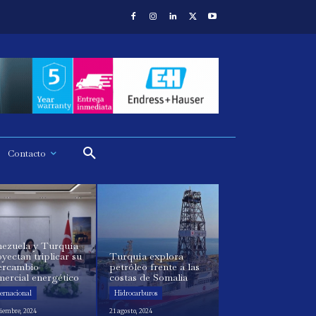
Contacto
nezuela y Turquía
yectan triplicar su
Turquía explora
tercambio
petróleo frente a las
ercial energético
costas de Somalia
ternacional
Hidrocarburos
viembre, 2024
21 agosto, 2024