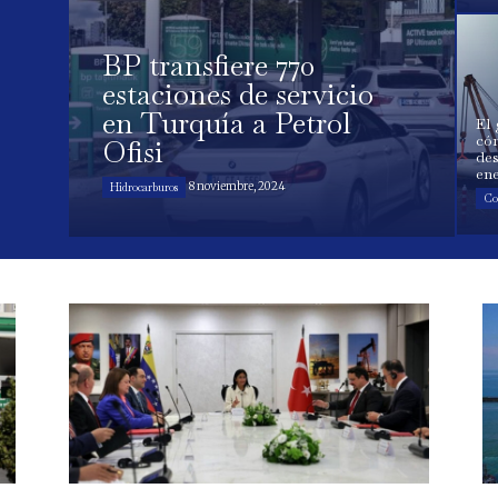
BP transfiere 770
estaciones de servicio
en Turquía a Petrol
El 
có
Ofisi
des
en
8 noviembre, 2024
Hidrocarburos
Co