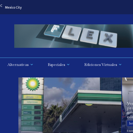
C
Mexico City
Alternativas
Especiales
Ediciones Virtuales
Ve
pro
in
com
In
6 no