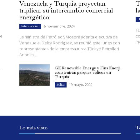
Venezuela y Turquía proyectan
T
triplicar su intercambio comercial
l
energético
H
6 noviembre, 2024
Internacional
Tu
de
co
La ministra de Petróleo y vicepresidenta ejecutiva de
in
Venezuela, Delcy Rodríguez, se reunió este lunes con
representantes de la empresa turca Türkiye Petrolleri
Anonim...
s
GE Renewable Energy y Fina Enerji
construirán parques eólicos en
Turquía
19 mayo, 2020
Eólica
Lo más visto
T