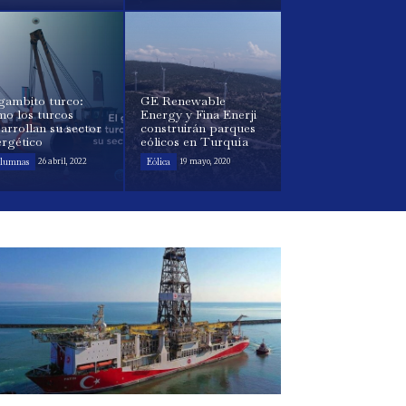
gambito turco:
GE Renewable
mo los turcos
Energy y Fina Enerji
arrollan su sector
construirán parques
ergético
eólicos en Turquía
lumnas
Eólica
26 abril, 2022
19 mayo, 2020