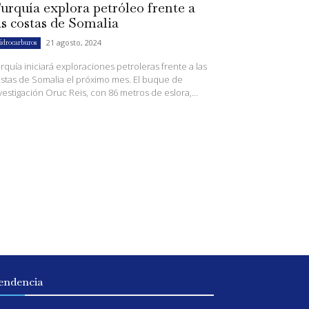
urquía explora petróleo frente a
as costas de Somalia
21 agosto, 2024
idrocarburos
rquía iniciará exploraciones petroleras frente a las
stas de Somalia el próximo mes. El buque de
vestigación Oruc Reis, con 86 metros de eslora,...
endencia