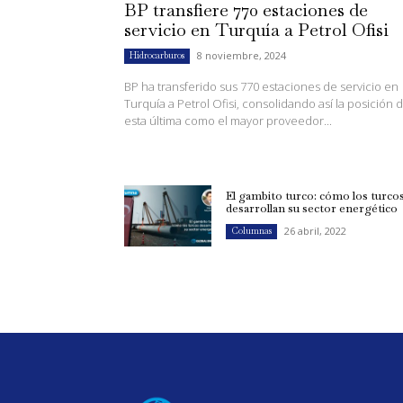
BP transfiere 770 estaciones de
servicio en Turquía a Petrol Ofisi
8 noviembre, 2024
Hidrocarburos
BP ha transferido sus 770 estaciones de servicio en
Turquía a Petrol Ofisi, consolidando así la posición 
esta última como el mayor proveedor...
El gambito turco: cómo los turco
desarrollan su sector energético
26 abril, 2022
Columnas