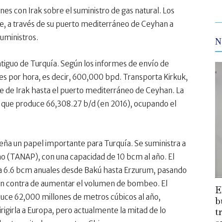
 con Irak sobre el suministro de gas natural. Los
te, a través de su puerto mediterráneo de Ceyhan a
uministros.
N
ntiguo de Turquía. Según los informes de envío de
s por hora, es decir, 600,000 bpd. Transporta Kirkuk,
e de Irak hasta el puerto mediterráneo de Ceyhan. La
a que produce 66,308.27 b/d (en 2016), ocupando el
eña un papel importante para Turquía. Se suministra a
no (TANAP), con una capacidad de 10 bcm al año. El
ta 6.6 bcm anuales desde Bakú hasta Erzurum, pasando
o en contra de aumentar el volumen de bombeo. El
E
ce 62,000 millones de metros cúbicos al año,
b
t
igirla a Europa, pero actualmente la mitad de lo