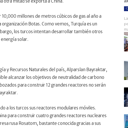
a
la otra mitad se exporta a China.
C
 10,000 millones de metros cúbicos de gas al año a
La
pe
la organización Botas. Como vemos, Turquía es un
ma
argo, los turcos intentan desarrollar también otros
 energía solar.
gía y Recursos Naturales del país, Alparslan Bayraktar,
ible alcanzar los objetivos de neutralidad de carbono
esbozados para construir 12 grandes reactores no serán
ayraktar.
ido a los turcos sus reactores modulares móviles.
na para construir cuatro grandes reactores nucleares
presa rusa Rosatom, bastante conocida gracias a sus