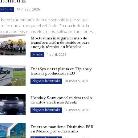
utomotriz
14 mayo, 2026
oberturas
 batería automotriz dejó de ser solo la pieza que
rmite que arranque el vehículo. En una industria
rcada por sistemas eléctricos, software, funciones...
Moctezuma inaugura centro de
transformación de residuos para
energía térmica en Morelos.
1 abril, 2026
Eventos
EnerSys cierra planta en Tijuana y
traslada producción a EU
28 marzo, 2026
Negocios Industriales
Honda y Sony cancelan desarrollo
de autos eléctricos Afeela
26 marzo, 2026
Negocios Industriales
Emerson mantiene Distintivo ESR
en México por octavo año