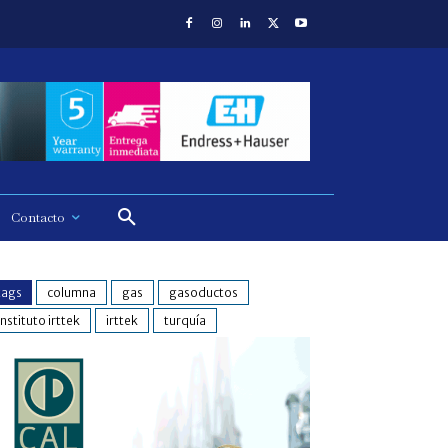
Contacto
tags
columna
gas
gasoductos
instituto irttek
irttek
turquía