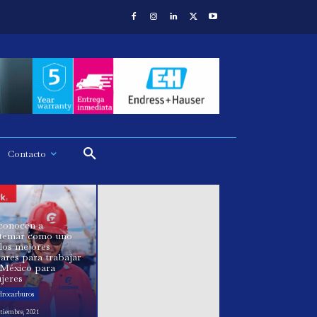
Contacto
conocen a
temar como uno
los mejores
ares para trabajar
 México para
jeres
drocarburos
ptiembre, 2021