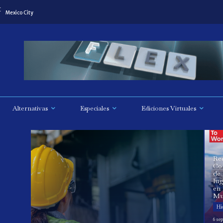
C
Mexico City
Alternativas
Especiales
Ediciones Virtuales
Re
Co
de 
lug
en
Mu
Hi
6 se