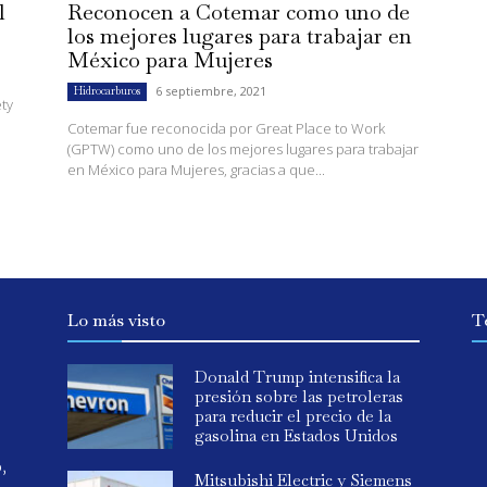
l
Reconocen a Cotemar como uno de
los mejores lugares para trabajar en
México para Mujeres
6 septiembre, 2021
Hidrocarburos
ty
Cotemar fue reconocida por Great Place to Work
(GPTW) como uno de los mejores lugares para trabajar
en México para Mujeres, gracias a que...
Lo más visto
T
Donald Trump intensifica la
presión sobre las petroleras
para reducir el precio de la
gasolina en Estados Unidos
o,
Mitsubishi Electric y Siemens