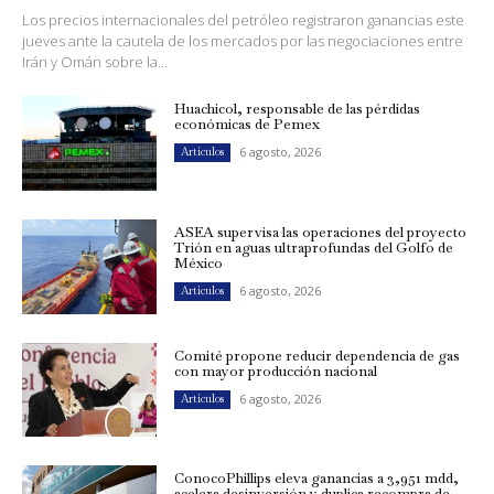
Los precios internacionales del petróleo registraron ganancias este
jueves ante la cautela de los mercados por las negociaciones entre
Irán y Omán sobre la...
Huachicol, responsable de las pérdidas
económicas de Pemex
6 agosto, 2026
Artículos
ASEA supervisa las operaciones del proyecto
Trión en aguas ultraprofundas del Golfo de
México
6 agosto, 2026
Artículos
Comité propone reducir dependencia de gas
con mayor producción nacional
6 agosto, 2026
Artículos
ConocoPhillips eleva ganancias a 3,951 mdd,
acelera desinversión y duplica recompra de