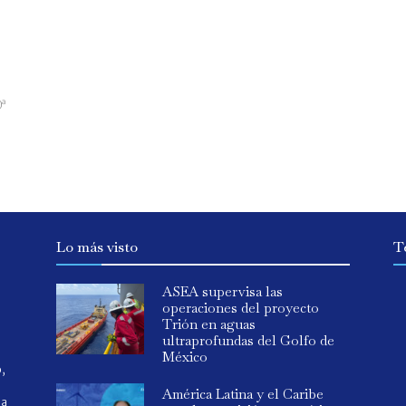
0ª
Lo más visto
T
ASEA supervisa las
operaciones del proyecto
Trión en aguas
ultraprofundas del Golfo de
México
o,
América Latina y el Caribe
ia