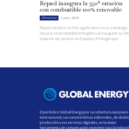
Repsol inaugura la 350ª estación
con combustible 100% renovable
2 julio, 2024
Alternativas
Repsol alcanzó un hito significativo en su estrategia
hacia la sostenibilidad energética al inaugurar su 35
estación de servicio en España y Portugal que...
El periódico Global Energy por su cobertura nacional e
internacional; sus características editoriales, de diseñ
producción y sus servicios digitales, es la mejor
herramienta de comunicación existente para la industr