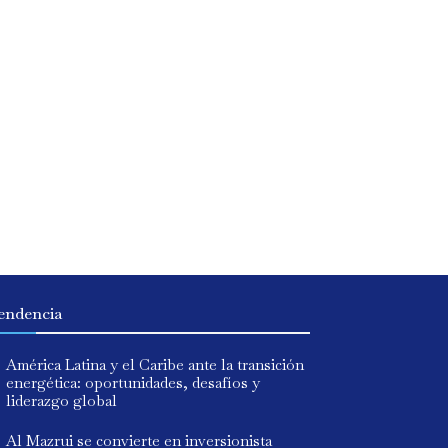
endencia
América Latina y el Caribe ante la transición
energética: oportunidades, desafíos y
liderazgo global
Al Mazrui se convierte en inversionista