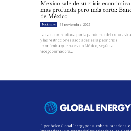
México sale de su crisis económica
más profunda pero más corta: Ban
de México
16 noviembre, 2022
Nacionales
La caída precipitada por la pandemia del coronaviru
y las restricciones asociadas es la peor crisis
económica que ha vivido México, según la
vicegobernadora...
El periódico Global Energy por su cobertura nacional e