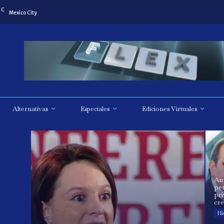
C
Mexico City
Alternativas
Especiales
Ediciones Virtuales
Ant
pet
pri
cr
Hi