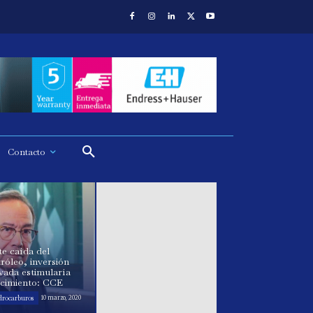
Contacto
e caída del
róleo, inversión
vada estimularía
ecimiento: CCE
drocarburos
10 marzo, 2020