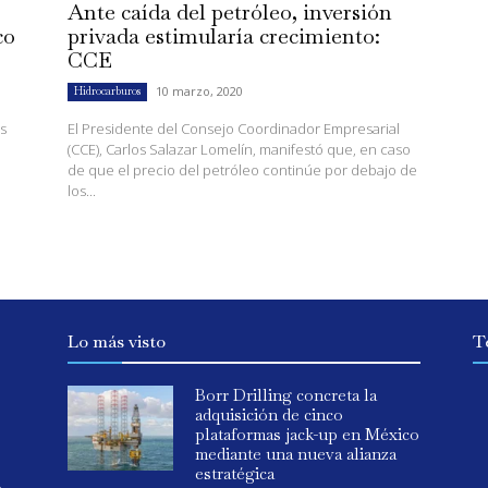
Ante caída del petróleo, inversión
co
privada estimularía crecimiento:
CCE
10 marzo, 2020
Hidrocarburos
s
El Presidente del Consejo Coordinador Empresarial
(CCE), Carlos Salazar Lomelín, manifestó que, en caso
de que el precio del petróleo continúe por debajo de
los...
Lo más visto
T
Borr Drilling concreta la
adquisición de cinco
plataformas jack-up en México
mediante una nueva alianza
estratégica