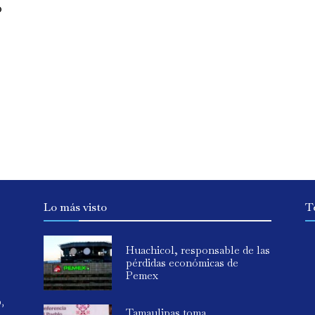
o
Lo más visto
T
Huachicol, responsable de las
pérdidas económicas de
Pemex
o,
Tamaulipas toma