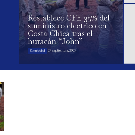
Restablece CFE 35% del
suministro eléctrico en
Costa Chica tras el
huracán “John”
24 septiembre, 2024
Electricidad