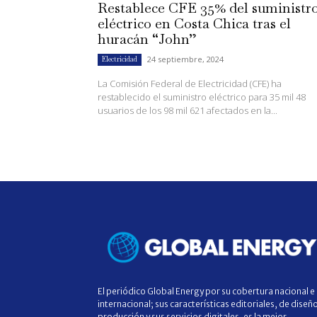
Restablece CFE 35% del suministr
eléctrico en Costa Chica tras el
huracán “John”
24 septiembre, 2024
Electricidad
La Comisión Federal de Electricidad (CFE) ha
restablecido el suministro eléctrico para 35 mil 48
usuarios de los 98 mil 621 afectados en la...
El periódico Global Energy por su cobertura nacional e
internacional; sus características editoriales, de diseñ
producción y sus servicios digitales, es la mejor