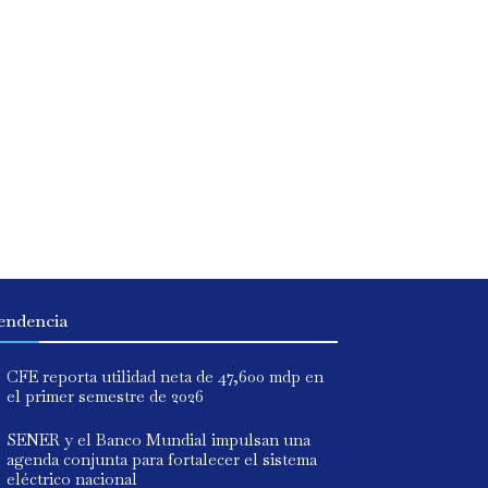
endencia
CFE reporta utilidad neta de 47,600 mdp en
el primer semestre de 2026
SENER y el Banco Mundial impulsan una
agenda conjunta para fortalecer el sistema
eléctrico nacional