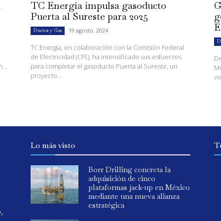
a
TC Energía impulsa gasoducto
G
r
Puerta al Sureste para 2025
g
E
19 agosto, 2024
Ductos y Gas
D
TC Energía, en colaboración con la Comisión Federal
de Electricidad (CFE), ha intensificado sus esfuerzos
De
...
para completar el gasoducto Puerta al Sureste, un
Mu
proyecto...
vo
Lo más visto
T
Borr Drilling concreta la
adquisición de cinco
plataformas jack-up en México
mediante una nueva alianza
estratégica
o,