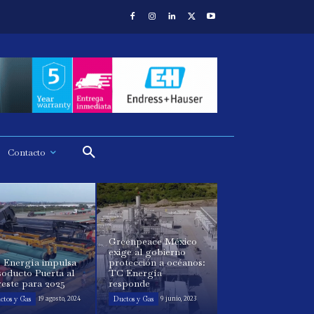
Contacto
Greenpeace México
exige al gobierno
 Energía impulsa
protección a océanos:
oducto Puerta al
TC Energía
este para 2025
responde
ctos y Gas
Ductos y Gas
19 agosto, 2024
9 junio, 2023