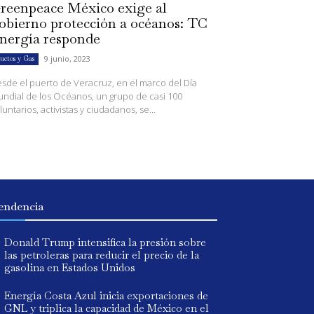
reenpeace México exige al
obierno protección a océanos: TC
nergía responde
9 junio, 2023
uctos y Gas
sde el puerto de Veracruz, en el marco del Día
ndial de los Océanos, un grupo de casi 100
luntarios, activistas y ciudadanos, se...
endencia
Donald Trump intensifica la presión sobre
las petroleras para reducir el precio de la
gasolina en Estados Unidos
Energía Costa Azul inicia exportaciones de
GNL y triplica la capacidad de México en el