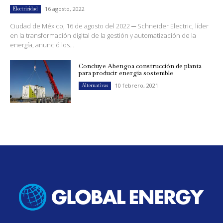
16 agosto, 2022
Electricidad
Ciudad de México, 16 de agosto del 2022 ─ Schneider Electric, líder
en la transformación digital de la gestión y automatización de la
energía, anunció los...
Concluye Abengoa construcción de planta
para producir energía sostenible
10 febrero, 2021
Alternativas