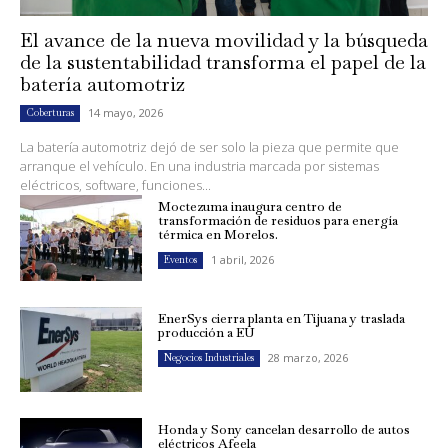
El avance de la nueva movilidad y la búsqueda
de la sustentabilidad transforma el papel de la
batería automotriz
14 mayo, 2026
Coberturas
La batería automotriz dejó de ser solo la pieza que permite que
arranque el vehículo. En una industria marcada por sistemas
eléctricos, software, funciones...
Moctezuma inaugura centro de
transformación de residuos para energía
térmica en Morelos.
1 abril, 2026
Eventos
EnerSys cierra planta en Tijuana y traslada
producción a EU
28 marzo, 2026
Negocios Industriales
Honda y Sony cancelan desarrollo de autos
eléctricos Afeela