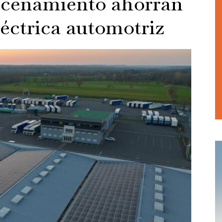
acenamiento ahorran
léctrica automotriz