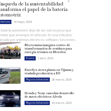
úsqueda de la sustentabilidad
ransforma el papel de la batería
utomotriz
14 mayo, 2026
oberturas
 batería automotriz dejó de ser solo la pieza que
rmite que arranque el vehículo. En una industria
rcada por sistemas eléctricos, software, funciones...
Moctezuma inaugura centro de
transformación de residuos para
energía térmica en Morelos.
1 abril, 2026
Eventos
EnerSys cierra planta en Tijuana y
traslada producción a EU
28 marzo, 2026
Negocios Industriales
Honda y Sony cancelan desarrollo
de autos eléctricos Afeela
26 marzo, 2026
Negocios Industriales