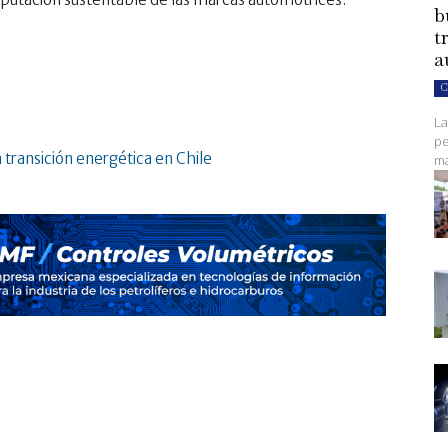
b
t
a
C
La
pe
 transición energética en Chile
ma