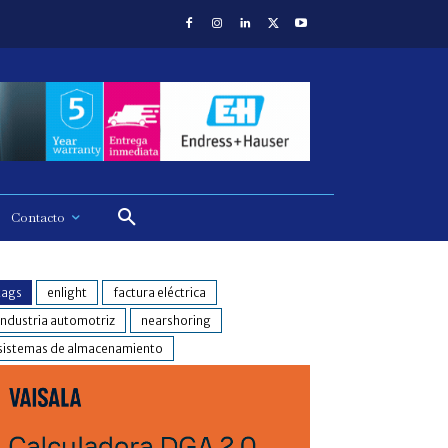
Contacto
tags
enlight
factura eléctrica
industria automotriz
nearshoring
sistemas de almacenamiento