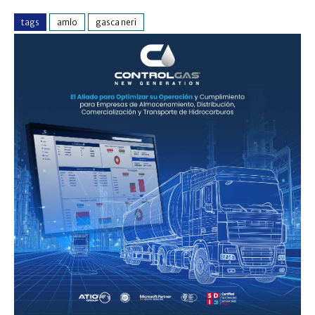
tags
amlo
gasca neri