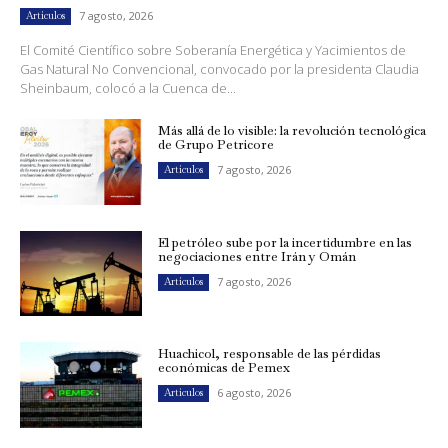
7 agosto, 2026
Artículos
El Comité Científico sobre Soberanía Energética y Yacimientos de
Gas Natural No Convencional, convocado por la presidenta Claudia
Sheinbaum, colocó a la Cuenca de...
Más allá de lo visible: la revolución tecnológica
de Grupo Petricore
7 agosto, 2026
Artículos
El petróleo sube por la incertidumbre en las
negociaciones entre Irán y Omán
7 agosto, 2026
Artículos
Huachicol, responsable de las pérdidas
económicas de Pemex
6 agosto, 2026
Artículos