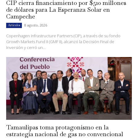
CIP cierra financiamiento por $510 millones
de dólares para La Esperanza Solar en
Campeche
8 agosto, 2026
Artículos
Copenhagen Infrastructure Partners (CIP), a través de su fondo
Growth Markets Fund II (GMF II), alcanzó la Decisión Final de
Inversión y cerró un...
Tamaulipas toma protagonismo en la
estrategia nacional de gas no convencional