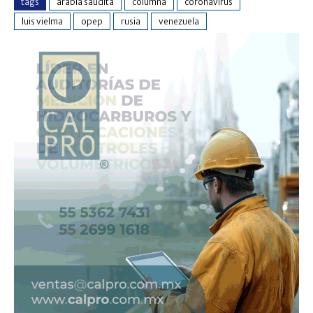
tags
arabia saudita
columna
coronavirus
luis vielma
opep
rusia
venezuela