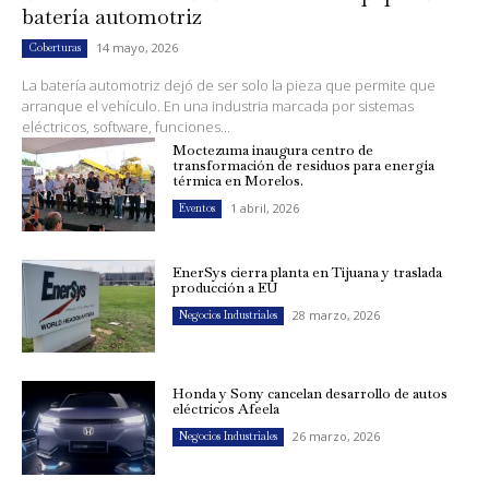
batería automotriz
14 mayo, 2026
Coberturas
La batería automotriz dejó de ser solo la pieza que permite que
arranque el vehículo. En una industria marcada por sistemas
eléctricos, software, funciones...
Moctezuma inaugura centro de
transformación de residuos para energía
térmica en Morelos.
1 abril, 2026
Eventos
EnerSys cierra planta en Tijuana y traslada
producción a EU
28 marzo, 2026
Negocios Industriales
Honda y Sony cancelan desarrollo de autos
eléctricos Afeela
26 marzo, 2026
Negocios Industriales