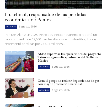
Huachicol, responsable de las pérdidas
económicas de Pemex
6 agosto, 2026
Artículos
Por Itzel Alaniz En 2025, Petróleos Mexicanos (Pemex) reportó un
robo promedio de 19,600 barriles diarios de combustible, lo que
representó pérdidas por 23,491 millones...
ASEA supervisa las operaciones del proyecto
Trión en aguas ultraprofundas del Golfo de
México
6 agosto, 2026
Artículos
Comité propone reducir dependencia de gas
con mayor producción nacional
6 agosto, 2026
Artículos