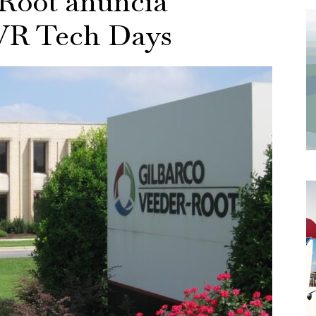
-Root anuncia
GVR Tech Days