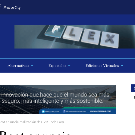
C
Mexico City
Alternativas
Especiales
Ediciones Virtuales
oot anuncia realización de GVR Tech Days