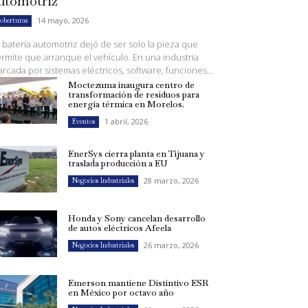
utomotriz
14 mayo, 2026
oberturas
 batería automotriz dejó de ser solo la pieza que
rmite que arranque el vehículo. En una industria
rcada por sistemas eléctricos, software, funciones...
Moctezuma inaugura centro de
transformación de residuos para
energía térmica en Morelos.
1 abril, 2026
Eventos
EnerSys cierra planta en Tijuana y
traslada producción a EU
28 marzo, 2026
Negocios Industriales
Honda y Sony cancelan desarrollo
de autos eléctricos Afeela
26 marzo, 2026
Negocios Industriales
Emerson mantiene Distintivo ESR
en México por octavo año