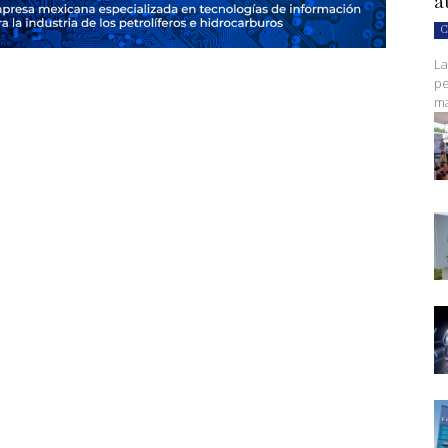
a
C
La
pe
ma