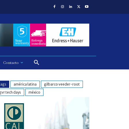
Contacto
tags
américa latina
gilbarco veeder-root
gvr tech days
méxico