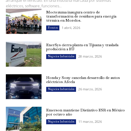
arranque el vehículo. En una industria marcada por sistemas
eléctricos, software, funciones...
Moctezuma inaugura centro de
transformación de residuos para energía
térmica en Morelos.
1 abril, 2026
Eventos
EnerSys cierra planta en Tijuana y traslada
producción a EU
28 marzo, 2026
Negocios Industriales
Honda y Sony cancelan desarrollo de autos
eléctricos Afeela
26 marzo, 2026
Negocios Industriales
Emerson mantiene Distintivo ESR en México
por octavo año
11 marzo, 2026
Negocios Industriales