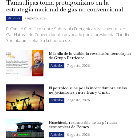
Tamaulipas toma protagonismo en la
estrategia nacional de gas no convencional
7 agosto, 2026
Artículos
El Comité Científico sobre Soberanía Energética y Yacimientos de
Gas Natural No Convencional, convocado por la presidenta Claudia
Sheinbaum, colocó a la Cuenca de...
Más allá de lo visible: la revolución tecnológica
de Grupo Petricore
7 agosto, 2026
Artículos
El petróleo sube por la incertidumbre en las
negociaciones entre Irán y Omán
7 agosto, 2026
Artículos
Huachicol, responsable de las pérdidas
económicas de Pemex
6 agosto, 2026
Artículos