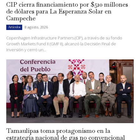
CIP cierra financiamiento por $510 millones
de dólares para La Esperanza Solar en
Campeche
8 agosto, 2026
Artículos
Copenhagen Infrastructure Partners (CIP), a través de su fondo
Growth Markets Fund II (GMF II), alcanzó la Decisión Final de
Inversión y cerró un...
Tamaulipas toma protagonismo en la
estrategia nacional de gas no convencional