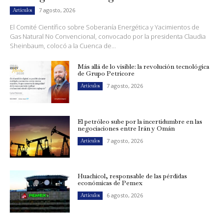
7 agosto, 2026
Artículos
El Comité Científico sobre Soberanía Energética y Yacimientos de
Gas Natural No Convencional, convocado por la presidenta Claudia
Sheinbaum, colocó a la Cuenca de...
Más allá de lo visible: la revolución tecnológica
de Grupo Petricore
7 agosto, 2026
Artículos
El petróleo sube por la incertidumbre en las
negociaciones entre Irán y Omán
7 agosto, 2026
Artículos
Huachicol, responsable de las pérdidas
económicas de Pemex
6 agosto, 2026
Artículos