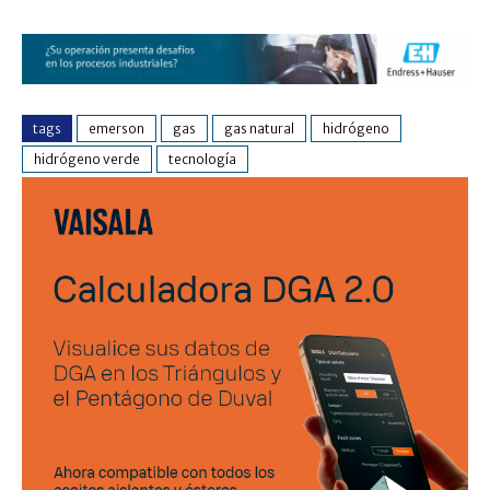
tags
emerson
gas
gas natural
hidrógeno
hidrógeno verde
tecnología