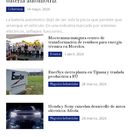
batería automotriz
14 mayo, 2026
Coberturas
La batería automotriz dejó de ser solo la pieza que permite que
arranque el vehículo. En una industria marcada por sistemas
eléctricos, software, funciones...
Moctezuma inaugura centro de
transformación de residuos para energía
térmica en Morelos.
1 abril, 2026
Eventos
EnerSys cierra planta en Tijuana y traslada
producción a EU
28 marzo, 2026
Negocios Industriales
Honda y Sony cancelan desarrollo de autos
eléctricos Afeela
26 marzo, 2026
Negocios Industriales