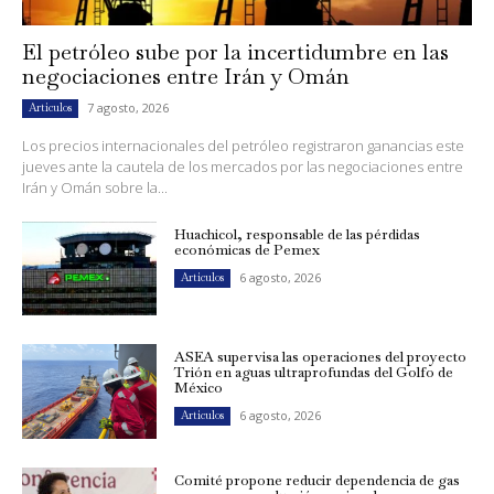
El petróleo sube por la incertidumbre en las
negociaciones entre Irán y Omán
7 agosto, 2026
Artículos
Los precios internacionales del petróleo registraron ganancias este
jueves ante la cautela de los mercados por las negociaciones entre
Irán y Omán sobre la...
Huachicol, responsable de las pérdidas
económicas de Pemex
6 agosto, 2026
Artículos
ASEA supervisa las operaciones del proyecto
Trión en aguas ultraprofundas del Golfo de
México
6 agosto, 2026
Artículos
Comité propone reducir dependencia de gas