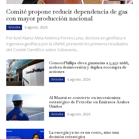
Comité propone reducir dependencia de gas
con mayor producción nacional
6 agosto, 2026
Artículos
Por Itzel Alaniz Alma América Porres Luna, doctora en geofísica e
ingeniera geofísica por la UNAM, presentó los primeros resultados
del Comité Científico sobre Soberanía...
ConocoPhillips eleva ganancias a 3,951 mdd,
acelera desinversión y duplica recompra de
acciones
6 agosto, 2026
Artículos
Al Mazrui se convierte en inversionista
estratégico de Petrofac en Emiratos Árabes
Unidos
6 agosto, 2026
Artículos
La energía ya no es un costo, sino una
decisión estratégica