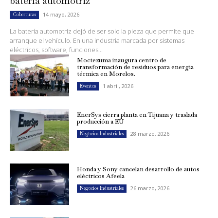
batería automotriz
14 mayo, 2026
Coberturas
La batería automotriz dejó de ser solo la pieza que permite que
arranque el vehículo. En una industria marcada por sistemas
eléctricos, software, funciones...
Moctezuma inaugura centro de
transformación de residuos para energía
térmica en Morelos.
1 abril, 2026
Eventos
EnerSys cierra planta en Tijuana y traslada
producción a EU
28 marzo, 2026
Negocios Industriales
Honda y Sony cancelan desarrollo de autos
eléctricos Afeela
26 marzo, 2026
Negocios Industriales