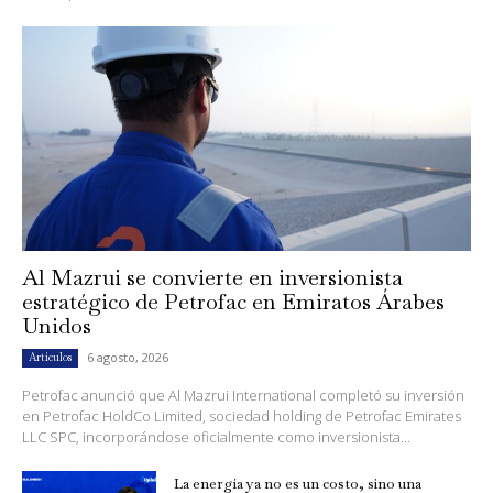
Al Mazrui se convierte en inversionista
estratégico de Petrofac en Emiratos Árabes
Unidos
6 agosto, 2026
Artículos
Petrofac anunció que Al Mazrui International completó su inversión
en Petrofac HoldCo Limited, sociedad holding de Petrofac Emirates
LLC SPC, incorporándose oficialmente como inversionista...
La energía ya no es un costo, sino una