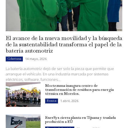
El avance de la nueva movilidad y la búsqueda
de la sustentabilidad transforma el papel de la
batería automotriz
14 mayo, 2026
Coberturas
La batería automotriz dejó de ser solo la pieza que permite que
arranque el vehículo. En una industria marcada por sistemas
eléctricos, software, funciones...
Moctezuma inaugura centro de
transformación de residuos para energía
térmica en Morelos.
1 abril, 2026
Eventos
EnerSys cierra planta en Tijuana y traslada
producción a EU