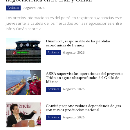
7 agosto, 2026
Artículos
Los precios internacionales del petróleo registraron ganancias este
jueves ante la cautela de los mercados por las negociaciones entre
Irán y Omán sobre la...
Huachicol, responsable de las pérdidas
económicas de Pemex
6 agosto, 2026
Artículos
ASEA supervisa las operaciones del proyecto
Trión en aguas ultraprofundas del Golfo de
México
6 agosto, 2026
Artículos
Comité propone reducir dependencia de gas
con mayor producción nacional
6 agosto, 2026
Artículos