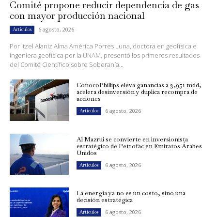
Comité propone reducir dependencia de gas
con mayor producción nacional
6 agosto, 2026
Artículos
Por Itzel Alaniz Alma América Porres Luna, doctora en geofísica e
ingeniera geofísica por la UNAM, presentó los primeros resultados
del Comité Científico sobre Soberanía...
ConocoPhillips eleva ganancias a 3,951 mdd,
acelera desinversión y duplica recompra de
acciones
6 agosto, 2026
Artículos
Al Mazrui se convierte en inversionista
estratégico de Petrofac en Emiratos Árabes
Unidos
6 agosto, 2026
Artículos
La energía ya no es un costo, sino una
decisión estratégica
6 agosto, 2026
Artículos