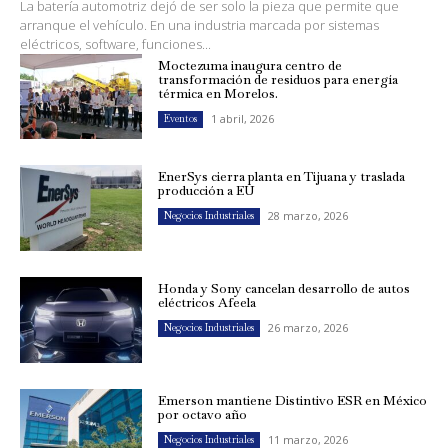
La batería automotriz dejó de ser solo la pieza que permite que
arranque el vehículo. En una industria marcada por sistemas
eléctricos, software, funciones...
Moctezuma inaugura centro de
transformación de residuos para energía
térmica en Morelos.
1 abril, 2026
Eventos
EnerSys cierra planta en Tijuana y traslada
producción a EU
28 marzo, 2026
Negocios Industriales
Honda y Sony cancelan desarrollo de autos
eléctricos Afeela
26 marzo, 2026
Negocios Industriales
Emerson mantiene Distintivo ESR en México
por octavo año
11 marzo, 2026
Negocios Industriales