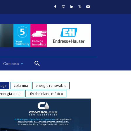
Contacto
tags
columna
energía renovable
energía solar
tüv rheinland méxico