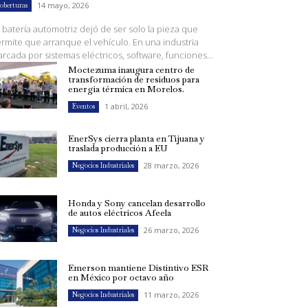
14 mayo, 2026
oberturas
 batería automotriz dejó de ser solo la pieza que
rmite que arranque el vehículo. En una industria
rcada por sistemas eléctricos, software, funciones...
Moctezuma inaugura centro de
transformación de residuos para
energía térmica en Morelos.
1 abril, 2026
Eventos
EnerSys cierra planta en Tijuana y
traslada producción a EU
28 marzo, 2026
Negocios Industriales
Honda y Sony cancelan desarrollo
de autos eléctricos Afeela
26 marzo, 2026
Negocios Industriales
Emerson mantiene Distintivo ESR
en México por octavo año
11 marzo, 2026
Negocios Industriales