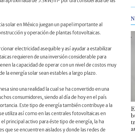
anual aproximada de 5.3kW/m
por día considerada de las
N
ncia solar en México juegan un papel importante al
onstrucción y operación de plantas fotovoltaicas.
cionar electricidad asequible y así ayudar a estabilizar
ltaicas requieren de una inversión considerable para
tienen la capacidad de operar con un nivel de costos muy
e la energía solar sean estables a largo plazo.
esa sino una realidad la cual se ha convertido en una
muchos consumidores, siendo al día de hoy en el país
ortancia. Este tipo de energía también contribuye a la
E
 utiliza así como en las centrales fotovoltaicas en
b
t
el principal activo para éste tipo de energía, la ha
a
es que se encuentren aislados y donde las redes de