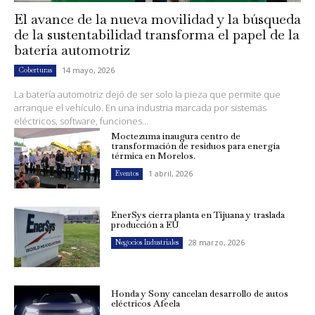
El avance de la nueva movilidad y la búsqueda
de la sustentabilidad transforma el papel de la
batería automotriz
14 mayo, 2026
Coberturas
La batería automotriz dejó de ser solo la pieza que permite que
arranque el vehículo. En una industria marcada por sistemas
eléctricos, software, funciones...
Moctezuma inaugura centro de
transformación de residuos para energía
térmica en Morelos.
1 abril, 2026
Eventos
EnerSys cierra planta en Tijuana y traslada
producción a EU
28 marzo, 2026
Negocios Industriales
Honda y Sony cancelan desarrollo de autos
eléctricos Afeela