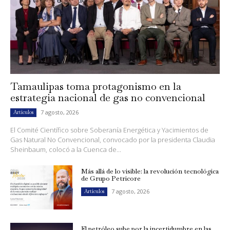
Tamaulipas toma protagonismo en la
estrategia nacional de gas no convencional
7 agosto, 2026
Artículos
El Comité Científico sobre Soberanía Energética y Yacimientos de
Gas Natural No Convencional, convocado por la presidenta Claudia
Sheinbaum, colocó a la Cuenca de...
Más allá de lo visible: la revolución tecnológica
de Grupo Petricore
7 agosto, 2026
Artículos
El petróleo sube por la incertidumbre en las