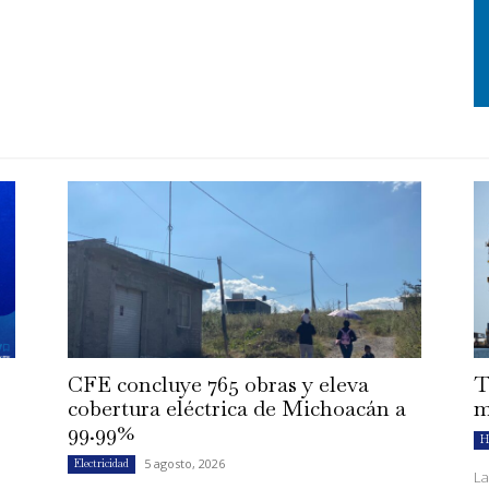
CFE concluye 765 obras y eleva
T
cobertura eléctrica de Michoacán a
m
99.99%
H
5 agosto, 2026
Electricidad
La