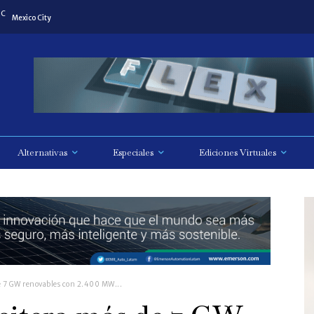
C
Mexico City
Alternativas
Especiales
Ediciones Virtuales
e 7 GW renovables con 2.400 MW...