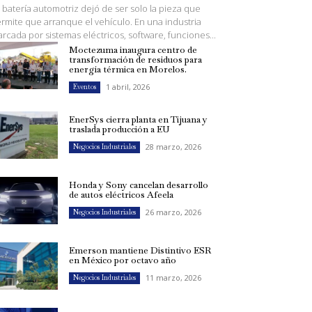
 batería automotriz dejó de ser solo la pieza que
rmite que arranque el vehículo. En una industria
rcada por sistemas eléctricos, software, funciones...
Moctezuma inaugura centro de
transformación de residuos para
energía térmica en Morelos.
1 abril, 2026
Eventos
EnerSys cierra planta en Tijuana y
traslada producción a EU
28 marzo, 2026
Negocios Industriales
Honda y Sony cancelan desarrollo
de autos eléctricos Afeela
26 marzo, 2026
Negocios Industriales
Emerson mantiene Distintivo ESR
en México por octavo año
11 marzo, 2026
Negocios Industriales