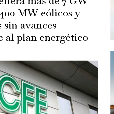
eitera más de 7 GW
.400 MW eólicos y
 sin avances
te al plan energético