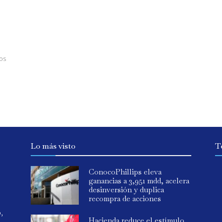
os
Lo más visto
T
ConocoPhillips eleva
ganancias a 3,951 mdd, acelera
desinversión y duplica
recompra de acciones
o,
Hacienda reduce el estímulo