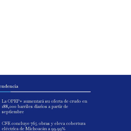
endencia
La OPEP+ aumentará su oferta de crudo en
188,000 barriles diarios a partir de
septiembre
CFE concluye 765 obras y eleva cobertura
eléctrica de Michoacán a 99.99%