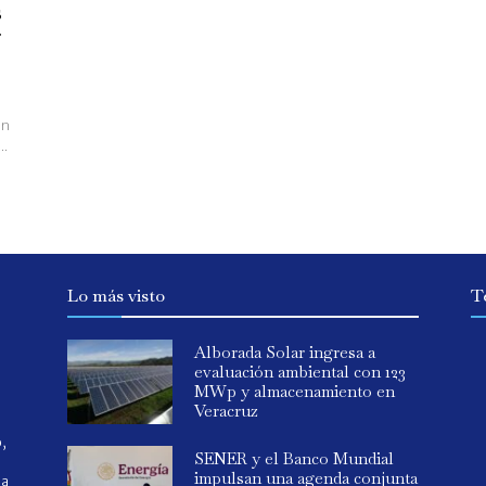
s
r
un
..
Lo más visto
T
Alborada Solar ingresa a
evaluación ambiental con 123
MWp y almacenamiento en
Veracruz
o,
SENER y el Banco Mundial
impulsan una agenda conjunta
ia