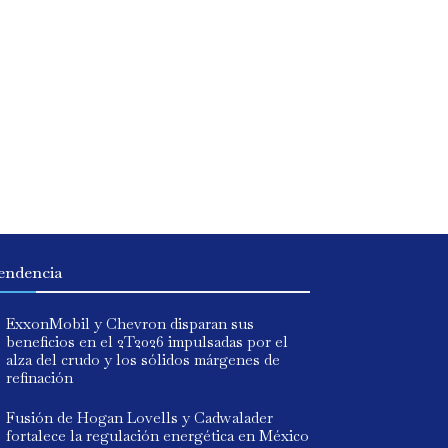
endencia
ExxonMobil y Chevron disparan sus
beneficios en el 2T2026 impulsadas por el
alza del crudo y los sólidos márgenes de
refinación
Fusión de Hogan Lovells y Cadwalader
fortalece la regulación energética en México