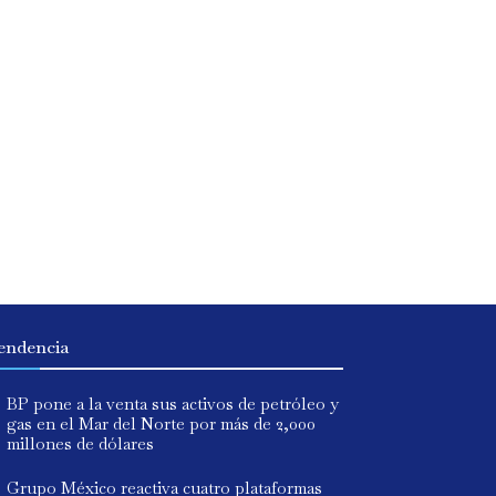
endencia
BP pone a la venta sus activos de petróleo y
gas en el Mar del Norte por más de 2,000
millones de dólares
Grupo México reactiva cuatro plataformas