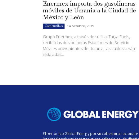
Enermex importa dos gasolineras
móviles de Ucrania a la Ciudad de
México y León
14 octubre, 2019
Combustibles
Grupo Enermex, a través de su filial Targa Fuels,
recibió las dos primeras Estaciones de Servicio
Móviles provenientes de Ucrania, las cuales serán
instaladas...
El periódico Global Energy por su cobertura nacional e