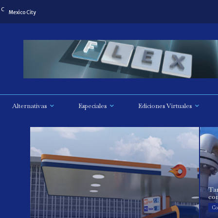
C
Mexico City
Alternativas
Especiales
Ediciones Virtuales
Tar
co
Co