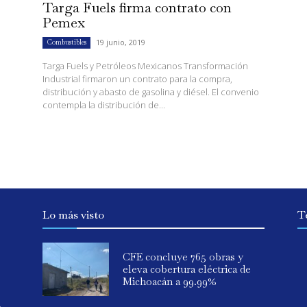
Targa Fuels firma contrato con
Pemex
19 junio, 2019
Combustibles
Targa Fuels y Petróleos Mexicanos Transformación
Industrial firmaron un contrato para la compra,
distribución y abasto de gasolina y diésel. El convenio
contempla la distribución de...
Lo más visto
T
CFE concluye 765 obras y
eleva cobertura eléctrica de
Michoacán a 99.99%