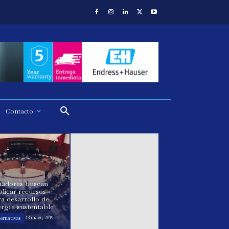
Contacto
nadores buscan
licar recursos
a desarrollo de
rgía sustentable
ternativas
13 mayo, 2019