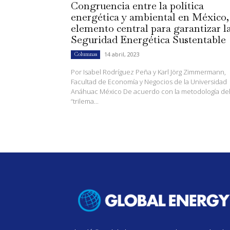
Congruencia entre la política
energética y ambiental en México,
elemento central para garantizar l
Seguridad Energética Sustentable
14 abril, 2023
Columnas
Por Isabel Rodríguez Peña y Karl Jörg Zimmermann,
Facultad de Economía y Negocios de la Universidad
Anáhuac México De acuerdo con la metodología de
“trilema...