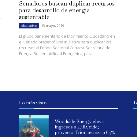
Senadores buscan duplicar recursos
para desarrollo de energía
a
sustentable
13 mayo, 2019
Alternativas
El grupo parlamentario de Movimiento Ciudadano en
el Senado presentó una iniciativa para duplicar los
recursos al Fondo Sectorial Conacyt-Secretaría de
Energía-Sustentabilidad Energética, para...
l
Lo más visto
T
Woodside Energy eleva
ingresos a 4,185 mdd;
proyecto Trion avanza a 64%