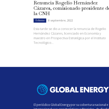
Renuncia Rogelio Hernández
Cázares, comisionado presidente d
la CNH
8 septiembre, 2022
Gobierno
Esta tarde se dio a conocer la renuncia de Rogelio
Hernández Cázares, licenciado en Economía y
maestro en Prospectiva Estratégica por el Instituto
Tecnológico...
El periódico Global Energy por su cobertura nacional e