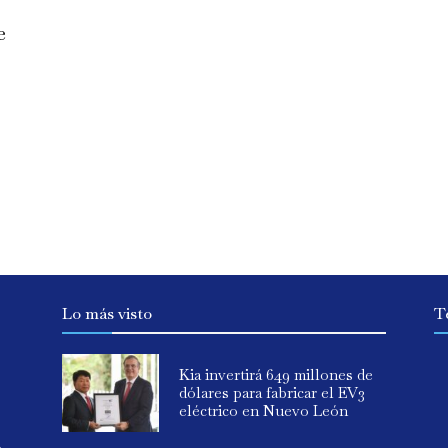
e
Lo más visto
T
Kia invertirá 649 millones de
dólares para fabricar el EV3
eléctrico en Nuevo León