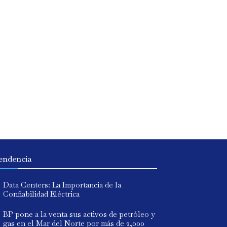
endencia
Data Centers: La Importancia de la
Confiabilidad Eléctrica
BP pone a la venta sus activos de petróleo y
gas en el Mar del Norte por más de 2,000