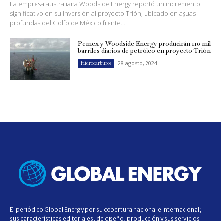
La empresa australiana Woodside Energy reportó un incremento
significativo en su inversión al proyecto Trión, ubicado en aguas
profundas del Golfo de México frente...
Pemex y Woodside Energy producirán 110 mil
barriles diarios de petróleo en proyecto Trión
28 agosto, 2024
Hidrocarburos
El periódico Global Energy por su cobertura nacional e internacional;
sus características editoriales, de diseño, producción y sus servicios