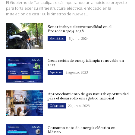
El Gobierno de Tamaulipas está impulsando un ambicioso proyecto
para fortalecer su infraestructura eléctrica, enfocado en la
instalación de casi 100 kilómetros de nuevas...
Sener incluye electromovilidad en el
Proseden 2024-2038
5 junio, 2024
Electricidad
Generación de energía limpia renovable en
2022
2 agosto, 2023
Especiales
Aprovechamiento de gas natural: oportunidad
para el desarrollo energético nacional
20 junio, 2023
Coberturas
Consumo neto de energía eléctrica en
México