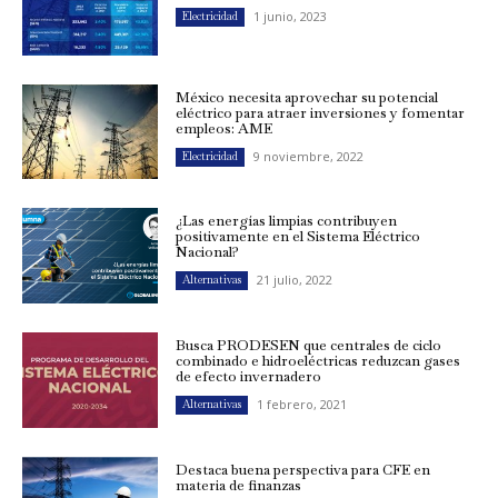
1 junio, 2023
Electricidad
México necesita aprovechar su potencial
eléctrico para atraer inversiones y fomentar
empleos: AME
9 noviembre, 2022
Electricidad
¿Las energías limpias contribuyen
positivamente en el Sistema Eléctrico
Nacional?
21 julio, 2022
Alternativas
Busca PRODESEN que centrales de ciclo
combinado e hidroeléctricas reduzcan gases
de efecto invernadero
1 febrero, 2021
Alternativas
Destaca buena perspectiva para CFE en
materia de finanzas