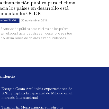
a financiación pública para el clima
acia los países en desarrollo está
umentando: OCDE
30 noviembre, 2018
ambio Climático
 financiación pública para el clima de los países
sarrollados hacia los países en desarrollo se situó
 56 700 millones de dólares estadounidenses...
endencia
Energía Costa Azul inicia exportaciones de
GNL y triplica la capacidad de México en el
mercado internacional
Tania Ortiz Mena anuncia su retiro de