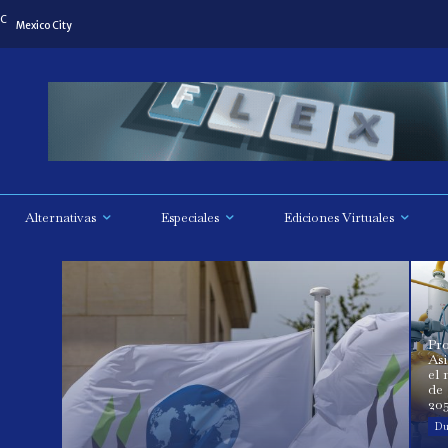
C
Mexico City
Alternativas
Especiales
Ediciones Virtuales
Pr
Asi
el
de 
20
Du