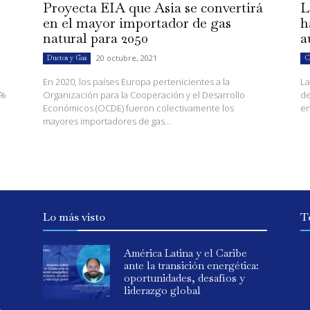
Proyecta EIA que Asia se convertirá
L
en el mayor importador de gas
h
natural para 2050
a
20 octubre, 2021
Ductos y Gas
C
En 2020, los países Europa pertenicientes a la
La
4%
Organización para la Cooperación y el Desarrollo
de
Económicos (OCDE) fueron colectivamente los
en
mayores importadores de gas...
Lo más visto
T
América Latina y el Caribe
ante la transición energética:
oportunidades, desafíos y
liderazgo global