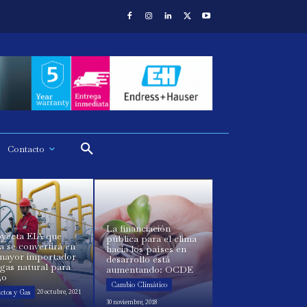
Contacto
La financiación
oyecta EIA que
pública para el clima
a se convertirá en
hacia los países en
 mayor importador
desarrollo está
gas natural para
aumentando: OCDE
50
Cambio Climático
ctos y Gas
20 octubre, 2021
30 noviembre, 2018