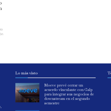
o
n
io
ión
Lo más visto
T
Moeve prevé cerrar un
acuerdo vinculante con Galp
para integrar sus negocios de
downstream en el segundo
semestre
o,