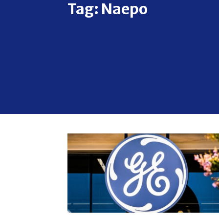
Tag:
Naepo