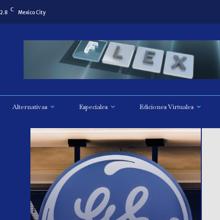
C
2.8
Mexico City
Alternativas
Especiales
Ediciones Virtuales