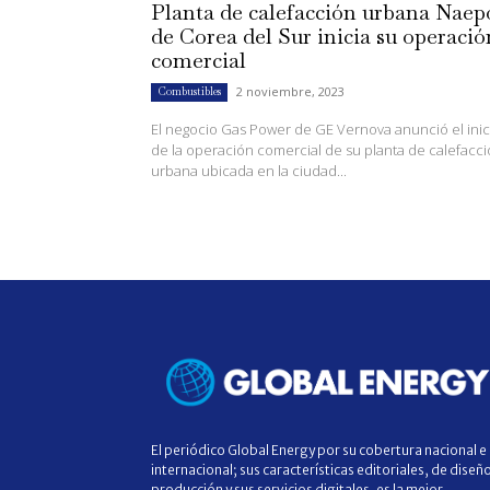
Planta de calefacción urbana Naep
de Corea del Sur inicia su operació
comercial
2 noviembre, 2023
Combustibles
El negocio Gas Power de GE Vernova anunció el inic
de la operación comercial de su planta de calefacc
urbana ubicada en la ciudad...
El periódico Global Energy por su cobertura nacional e
internacional; sus características editoriales, de diseñ
producción y sus servicios digitales, es la mejor