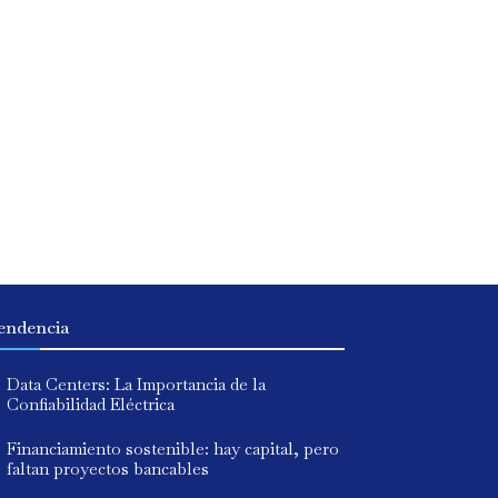
endencia
Data Centers: La Importancia de la
Confiabilidad Eléctrica
Financiamiento sostenible: hay capital, pero
faltan proyectos bancables