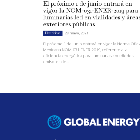
El próximo 1 de junio entrará en
vigor la NOM-031-ENER-2019 para
luminarias led en vialidades y área
exteriores públicas
28 mayo, 2021
Electricidad
El próximo 1 de junio entrará en vigor la Norma Ofici
Mexicana NOM-031-ENER-2019, referente a la
eficiencia energética para luminarias con diodos
emisores de...