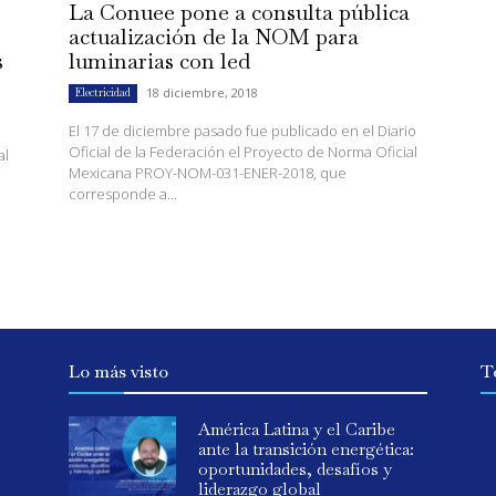
La Conuee pone a consulta pública
actualización de la NOM para
s
luminarias con led
18 diciembre, 2018
Electricidad
El 17 de diciembre pasado fue publicado en el Diario
Oficial de la Federación el Proyecto de Norma Oficial
al
Mexicana PROY-NOM-031-ENER-2018, que
corresponde a...
Lo más visto
T
América Latina y el Caribe
ante la transición energética:
oportunidades, desafíos y
liderazgo global