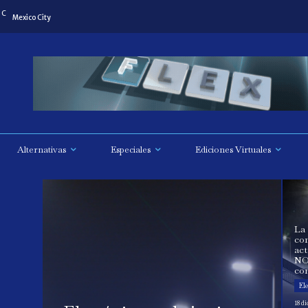
C
Mexico City
Alternativas
Especiales
Ediciones Virtuales
La
con
act
NO
con
Ele
18 di